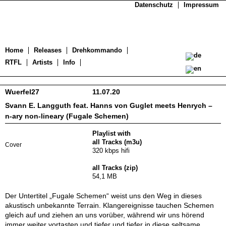
Datenschutz
Impressum
Home
Releases
Drehkommando
RTFL
Artists
Info
Wuerfel27
11.07.20
Svann E. Langguth feat. Hanns von Guglet meets Henrych –
n-ary non-lineary (Fugale Schemen)
Playlist with
all Tracks (m3u)
Cover
320 kbps hifi
all Tracks (zip)
54,1 MB
Der Untertitel „Fugale Schemen“ weist uns den Weg in dieses
akustisch unbekannte Terrain. Klangereignisse tauchen Schemen
gleich auf und ziehen an uns vorüber, während wir uns hörend
immer weiter vortasten und tiefer und tiefer in diese seltsame