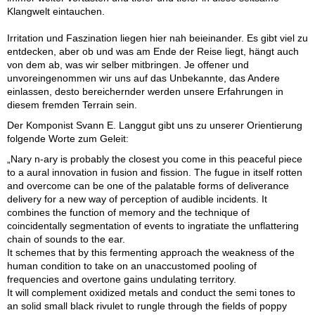
Klangwelt eintauchen.
Irritation und Faszination liegen hier nah beieinander. Es gibt viel zu
entdecken, aber ob und was am Ende der Reise liegt, hängt auch
von dem ab, was wir selber mitbringen. Je offener und
unvoreingenommen wir uns auf das Unbekannte, das Andere
einlassen, desto bereichernder werden unsere Erfahrungen in
diesem fremden Terrain sein.
Der Komponist Svann E. Langgut gibt uns zu unserer Orientierung
folgende Worte zum Geleit:
„Nary n-ary is probably the closest you come in this peaceful piece
to a aural innovation in fusion and fission. The fugue in itself rotten
and overcome can be one of the palatable forms of deliverance
delivery for a new way of perception of audible incidents. It
combines the function of memory and the technique of
coincidentally segmentation of events to ingratiate the unflattering
chain of sounds to the ear.
It schemes that by this fermenting approach the weakness of the
human condition to take on an unaccustomed pooling of
frequencies and overtone gains undulating territory.
It will complement oxidized metals and conduct the semi tones to
an solid small black rivulet to rungle through the fields of poppy