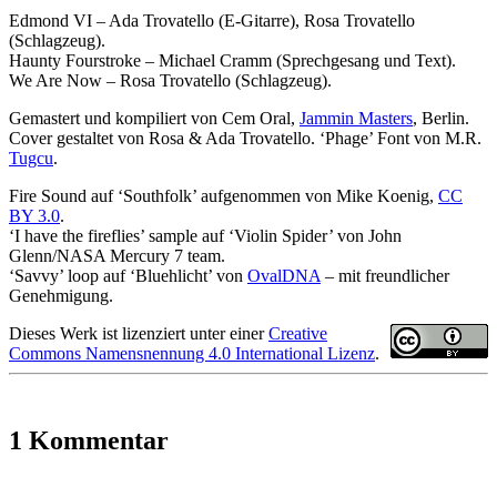
Edmond VI – Ada Trovatello (E-Gitarre), Rosa Trovatello
(Schlagzeug).
Haunty Fourstroke – Michael Cramm (Sprechgesang und Text).
We Are Now – Rosa Trovatello (Schlagzeug).
Gemastert und kompiliert von Cem Oral,
Jammin Masters
, Berlin.
Cover gestaltet von Rosa & Ada Trovatello. ‘Phage’ Font von M.R.
Tugcu
.
Fire Sound auf ‘Southfolk’ aufgenommen von Mike Koenig,
CC
BY 3.0
.
‘I have the fireflies’ sample auf ‘Violin Spider’ von John
Glenn/NASA Mercury 7 team.
‘Savvy’ loop auf ‘Bluehlicht’ von
OvalDNA
– mit freundlicher
Genehmigung.
Dieses Werk ist lizenziert unter einer
Creative
Commons Namensnennung 4.0 International Lizenz
.
1 Kommentar