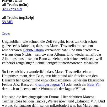
Playlist with
all Tracks (m3u)
320 kbps hifi
all Tracks (mp3/zip)
58 MB
Cover
Unglaublich, wie schnell die Zeit vergeht. Ist es wirklich schon
ganze sechs Jahre her, dass uns Marco Trovatello mit seinem
wunderbaren
Debut-Album
verzaubert hat? Und nun erscheint –
wie aus dem Nichts – sein zweites Album. Und wieder schafft das
Album es, uns in seinen Bann zu ziehen, mit seinen zeitlosen, weil
keinerlei zeitgeistigen Schnelllebigkeit unterworfenen Mosaiken.
So ist es nicht verwunderlich, dass Marco Trovatello seinem
Hauptinstrument, dem Bass, treu bleibt und alle Stücke von den
Bassriffs her gedacht und entwickelt scheinen. Sei es ein klassischer
Fender Jazz Bass, ein
6-saitiger Jaguar VI
oder auch ein
Bass VI
,
der noch mal etwas mehr Wumms als der Jaguar VI hat.
Neu sind die live eingespielten Drums. Hier debütiert Marcos
Tochter Rosa bei den Tracks „We are now“ und „Edmond VI“. Und
wo das Schlagzeug dann schon mikrofoniert war, hat Marco auch