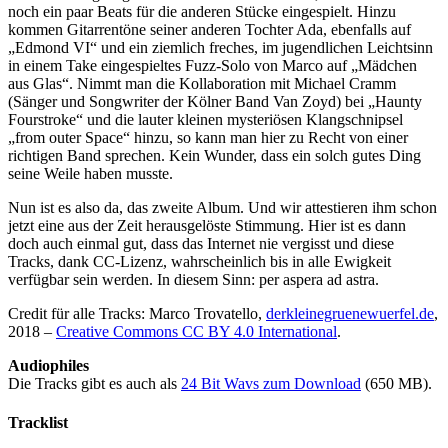
noch ein paar Beats für die anderen Stücke eingespielt. Hinzu
kommen Gitarrentöne seiner anderen Tochter Ada, ebenfalls auf
„Edmond VI“ und ein ziemlich freches, im jugendlichen Leichtsinn
in einem Take eingespieltes Fuzz-Solo von Marco auf „Mädchen
aus Glas“. Nimmt man die Kollaboration mit Michael Cramm
(Sänger und Songwriter der Kölner Band Van Zoyd) bei „Haunty
Fourstroke“ und die lauter kleinen mysteriösen Klangschnipsel
„from outer Space“ hinzu, so kann man hier zu Recht von einer
richtigen Band sprechen. Kein Wunder, dass ein solch gutes Ding
seine Weile haben musste.
Nun ist es also da, das zweite Album. Und wir attestieren ihm schon
jetzt eine aus der Zeit herausgelöste Stimmung. Hier ist es dann
doch auch einmal gut, dass das Internet nie vergisst und diese
Tracks, dank CC-Lizenz, wahrscheinlich bis in alle Ewigkeit
verfügbar sein werden. In diesem Sinn: per aspera ad astra.
Credit für alle Tracks: Marco Trovatello,
derkleinegruenewuerfel.de
,
2018 –
Creative Commons CC BY 4.0 International
.
Audiophiles
Die Tracks gibt es auch als
24 Bit Wavs zum Download
(650 MB).
Tracklist