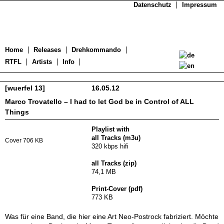
Datenschutz
Impressum
Home
Releases
Drehkommando
RTFL
Artists
Info
[wuerfel 13]
16.05.12
Marco Trovatello – I had to let God be in Control of ALL
Things
Playlist with
all Tracks (m3u)
Cover 706 KB
320 kbps hifi
all Tracks (zip)
74,1 MB
Print-Cover (pdf)
773 KB
Was für eine Band, die hier eine Art Neo-Postrock fabriziert. Möchte