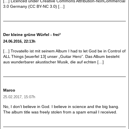
[…] Licenced under Creative Commons Attribution-NonCommercial
3.0 Germany (CC BY-NC 3.0) […]
Der kleine grüne Würfel - frei²
24.06.2016, 22:13h
[…] Trovatello ist mit seinem Album I had to let God be in Control of
ALL Things [wuerfel 13] unser „Guitar Hero“. Das Album besteht
aus wunderbarer akustischer Musik, die auf echten […]
Marco
25.02.2017, 15:07h
No, I don’t believe in God. I believe in science and the big bang.
The album title was freely stolen from a spam email I received.