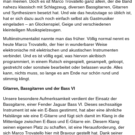
man meinen. Doch es ist Marco Trovatello ganz allein, der die Band
nahezu klassisch mit Schlagzeug, diversen Bassgitarren, Gitarren
und Synthesizern besetzt hat. Und wie das heutzutage so üblich ist,
hat er sich dazu auch noch einfach selbst als Gastmusiker
eingeladen – an Glockenspiel, Geige und verschiedenen
kleinteiligen Musikspielzeugen.
Multiinstrumentalist nannte man das früher. Völlig normal nennt es
heute Marco Trovatello, der hier in wunderbarer Weise
elektronische mit elektrischen und akustischen Instrumenten
verbindet. Und es ist völlig egal, was hiervon akribisch
programmiert, in einem Rutsch eingespielt, gesampelt, geloopt,
gestretcht oder sonstwie bearbeitet oder belassen wurde. Alles
kann, nichts muss, so lange es am Ende nur schön rund und
stimmig klingt.
Gitarren, Bassgitarren und der Bass VI
Unsere besondere Aufmerksamkeit verdient der Einsatz der
Bassgitarre, einer Fender Jaguar Bass VI. Dieses sechssaitige
Instrument ist wie ein E-Bass gestimmt, hat aber eine ähnliche
Halslänge wie eine E-Gitarre und fügt sich damit im Klang in die
Mittenlage zwischen E-Bass und E-Gitarre ein. Diesem Klang
seinen eigenen Platz zu schaffen, ist eine Herausforderung, der
sich Marco Trovatello hier mit Bravour gestellt hat. Dank seiner