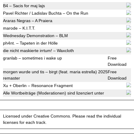
B4 – Sacis for maj lajs
Pavel Richter / Ladislav Buchta – On the Run
Araras Negras – A Praiera
marode – K.I.T.T.
Wednesday Demonstration – BLM
ph4nt. – Tapeten in der Hölle
die nicht maskierte irrtum! – Waxcloth
granlab – sometimes i wake up
Free
Download
morgen wurde und tis – birgt (feat. maria estrella) 2025
Free
remaster
Download
Xu + Oberlin – Resonance Fragment
Alle Wortbeiträge (Moderationen) sind lizenziert unter
Licensed under Creative Commons. Please read the individual
licenses for each track.