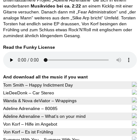
unterhaltsamere Projekt „Adeline Adrenaline“ die sich in einem
wunderbaren
Musikvideo bei ca. 2:22
an einem Kicklip mit einer
Gitarre versuchen. Danach dann mit „Fear Administration“ und „der
analoge Mann“ weiteres aus dem „Silke Arp bricht“ Umfeld. Torsten
Torsten hat endlich seine EP draussen, Von Korf besingen den
Frühling und zum Schluss etwas Rock’N’Roll mit englischem oder
zumindest ähnlich klingendem Gesang.
Read the Funky License
And download all the music if you want
Tom Smith – Happy Indictment Day
LieDeeDonk – Car Stereo
Wanda & Nova deViator – Wrappings
Adeline Adrenaline – 80085
Adeline Adrenaline – What’s on your mind
Von Korf – Hilfe im Angebot
Von Korf – Es ist Frühling
Summer With You – Summer With You