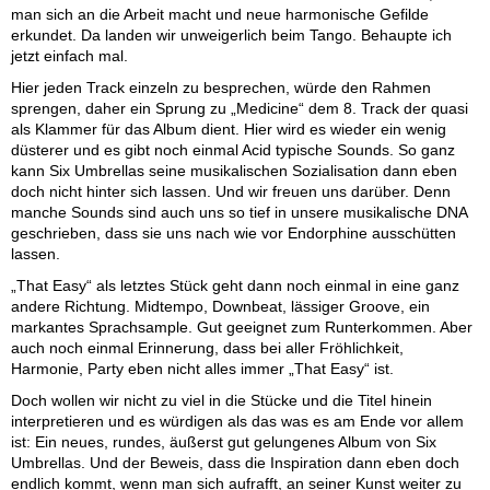
man sich an die Arbeit macht und neue harmonische Gefilde
erkundet. Da landen wir unweigerlich beim Tango. Behaupte ich
jetzt einfach mal.
Hier jeden Track einzeln zu besprechen, würde den Rahmen
sprengen, daher ein Sprung zu „Medicine“ dem 8. Track der quasi
als Klammer für das Album dient. Hier wird es wieder ein wenig
düsterer und es gibt noch einmal Acid typische Sounds. So ganz
kann Six Umbrellas seine musikalischen Sozialisation dann eben
doch nicht hinter sich lassen. Und wir freuen uns darüber. Denn
manche Sounds sind auch uns so tief in unsere musikalische DNA
geschrieben, dass sie uns nach wie vor Endorphine ausschütten
lassen.
„That Easy“ als letztes Stück geht dann noch einmal in eine ganz
andere Richtung. Midtempo, Downbeat, lässiger Groove, ein
markantes Sprachsample. Gut geeignet zum Runterkommen. Aber
auch noch einmal Erinnerung, dass bei aller Fröhlichkeit,
Harmonie, Party eben nicht alles immer „That Easy“ ist.
Doch wollen wir nicht zu viel in die Stücke und die Titel hinein
interpretieren und es würdigen als das was es am Ende vor allem
ist: Ein neues, rundes, äußerst gut gelungenes Album von Six
Umbrellas. Und der Beweis, dass die Inspiration dann eben doch
endlich kommt, wenn man sich aufrafft, an seiner Kunst weiter zu