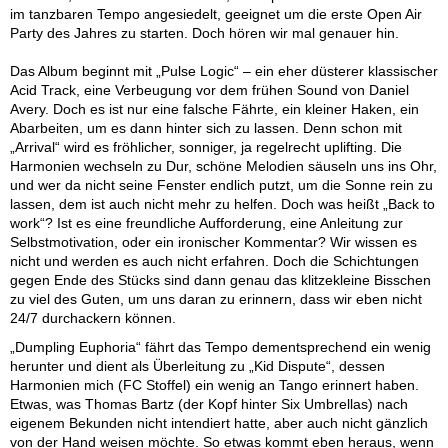
im tanzbaren Tempo angesiedelt, geeignet um die erste Open Air
Party des Jahres zu starten. Doch hören wir mal genauer hin.
Das Album beginnt mit „Pulse Logic“ – ein eher düsterer klassischer
Acid Track, eine Verbeugung vor dem frühen Sound von Daniel
Avery. Doch es ist nur eine falsche Fährte, ein kleiner Haken, ein
Abarbeiten, um es dann hinter sich zu lassen. Denn schon mit
„Arrival“ wird es fröhlicher, sonniger, ja regelrecht uplifting. Die
Harmonien wechseln zu Dur, schöne Melodien säuseln uns ins Ohr,
und wer da nicht seine Fenster endlich putzt, um die Sonne rein zu
lassen, dem ist auch nicht mehr zu helfen. Doch was heißt „Back to
work“? Ist es eine freundliche Aufforderung, eine Anleitung zur
Selbstmotivation, oder ein ironischer Kommentar? Wir wissen es
nicht und werden es auch nicht erfahren. Doch die Schichtungen
gegen Ende des Stücks sind dann genau das klitzekleine Bisschen
zu viel des Guten, um uns daran zu erinnern, dass wir eben nicht
24/7 durchackern können.
„Dumpling Euphoria“ fährt das Tempo dementsprechend ein wenig
herunter und dient als Überleitung zu „Kid Dispute“, dessen
Harmonien mich (FC Stoffel) ein wenig an Tango erinnert haben.
Etwas, was Thomas Bartz (der Kopf hinter Six Umbrellas) nach
eigenem Bekunden nicht intendiert hatte, aber auch nicht gänzlich
von der Hand weisen möchte. So etwas kommt eben heraus, wenn