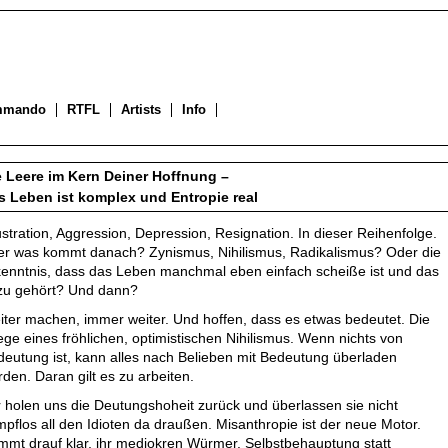
mmando
RTFL
Artists
Info
e Leere im Kern Deiner Hoffnung –
s Leben ist komplex und Entropie real
stration, Aggression, Depression, Resignation. In dieser Reihenfolge.
er was kommt danach? Zynismus, Nihilismus, Radikalismus? Oder die
kenntnis, dass das Leben manchmal eben einfach scheiße ist und das
zu gehört? Und dann?
ter machen, immer weiter. Und hoffen, dass es etwas bedeutet. Die
ege eines fröhlichen, optimistischen Nihilismus. Wenn nichts von
eutung ist, kann alles nach Belieben mit Bedeutung überladen
den. Daran gilt es zu arbeiten.
 holen uns die Deutungshoheit zurück und überlassen sie nicht
pflos all den Idioten da draußen. Misanthropie ist der neue Motor.
mt drauf klar, ihr mediokren Würmer. Selbstbehauptung statt