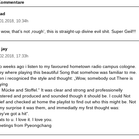
Kommentare
iad
01.2018, 10:34h
wow, that’s not ‚rough‘, this is straight-up divine evil shit. Super Geil!!!
 jay
02.2018, 17:33h
o weeks ago i listen to my favoured hometown radio campus cologne.
y where playing this beautiful Song that somehow was familiar to me.
n i recogniced the style and thought: „Wow, somebody out There is
ying
e Mücke and Stoffel.“ It was clear and strong and professionelly
tered and produced and sounded though it should be. I could Not
ief and checked at home the playlist to find out who this might be. Not
my surprise it was them, and immediatly my first thought was:
ey’ve got a hit“.
ts to u. I love it. I love you.
eetings from Pyeongchang