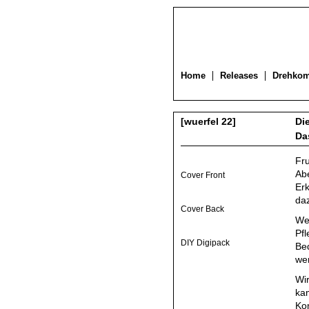
Home
Releases
Drehko
[wuerfel 22]
Di
Da
Fru
Ab
Cover Front
Er
da
Cover Back
Wei
Pfl
DIY Digipack
Bed
wer
Wir
kam
Kom