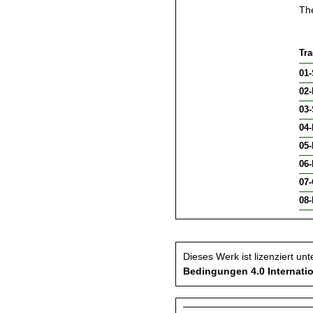
Th
Tra
01
02-
03-
04-
05-
06
07
08-
Dieses Werk ist lizenziert unt
Bedingungen 4.0 Internatio