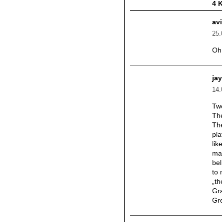
4 
av
25.
Oh 
jay
14.
Tw
The
The
pla
lik
mas
bel
to 
„th
Gra
Gr