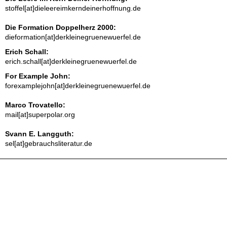
stoffel[at]dieleereimkerndeinerhoffnung.de
Die Formation Doppelherz 2000:
dieformation[at]derkleinegruenewuerfel.de
Erich Schall:
erich.schall[at]derkleinegruenewuerfel.de
For Example John:
forexamplejohn[at]derkleinegruenewuerfel.de
Marco Trovatello:
mail[at]superpolar.org
Svann E. Langguth:
sel[at]gebrauchsliteratur.de