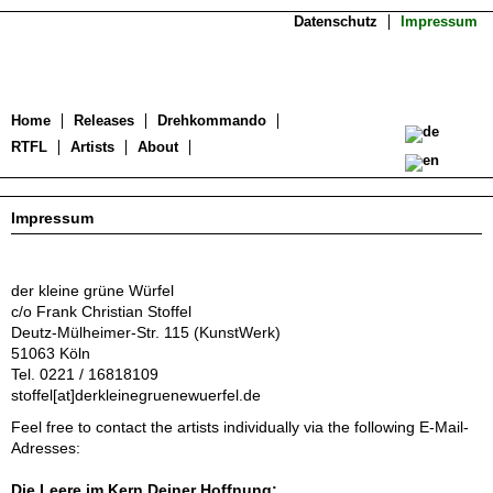
Datenschutz
Impressum
Home
Releases
Drehkommando
RTFL
Artists
About
Impressum
der kleine grüne Würfel
c/o Frank Christian Stoffel
Deutz-Mülheimer-Str. 115 (KunstWerk)
51063 Köln
Tel. 0221 / 16818109
stoffel[at]derkleinegruenewuerfel.de
Feel free to contact the artists individually via the following E-Mail-
Adresses:
Die Leere im Kern Deiner Hoffnung: